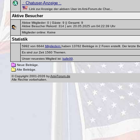
.: Chatuser-Anzeige :.
Link zur Anzeige der aktiven User im Ami-Forum.de Chat...
Aktive Besucher
Aktive Mitglieder: 0 | Gäste: 9 || Gesamt: 9
Aktive Besucher Rekord: 314 | am: 20.05.2025 um 04:22:39 Uhr
Mitglieder online: Keine
Statistik
5992 von 6644
Mitgliedern
haben 13762 Beiträge in 2 Foren erstellt. Der letzte 
Es sind zur Zeit 1560 Themen.
Unser neuestes Mitglied ist:
kalle99
.
Neue Beiträge.
Alte Beiträge.
© Copyright 2001-2026 by
Ami-Forum.de
Alle Rechte vorbehalten.