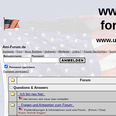
ww
fo
www.u
Ami-Forum.de
Startseite
|
Profil
|
Neue Beiträge
|
Umfragen
|
Mitglieder
|
Online?
|
Private Nachrichten
|
Such
Benutzername:
Passwort:
Passwort speichern
Passwort vergessen?
Forum
Questions & Answers
.:Ich bin neu hier:.
Hier können sich neue User vorstellen
.: Fragen und Antworten zum Forum:.
Problemlösungen & Informationen rund ums Forum... (Forum / Chat)
!Keine Technik Fragen!