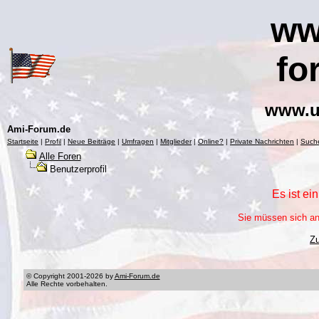
ww
fo
www.u
Ami-Forum.de
Startseite
|
Profil
|
Neue Beiträge
|
Umfragen
|
Mitglieder
|
Online?
|
Private Nachrichten
|
Such
Alle Foren
Benutzerprofil
Es ist ei
Sie müssen sich an
Z
© Copyright 2001-2026 by
Ami-Forum.de
Alle Rechte vorbehalten.