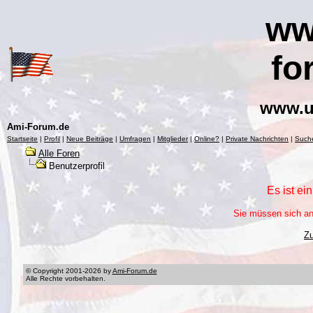
ww
fo
www.u
Ami-Forum.de
Startseite
|
Profil
|
Neue Beiträge
|
Umfragen
|
Mitglieder
|
Online?
|
Private Nachrichten
|
Such
Alle Foren
Benutzerprofil
Es ist ei
Sie müssen sich an
Z
© Copyright 2001-2026 by
Ami-Forum.de
Alle Rechte vorbehalten.