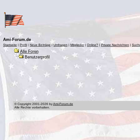
Ami-Forum.de
Startseite
|
Profil
|
Neue Beiträge
|
Umfragen
|
Mitglieder
|
Online?
|
Private Nachrichten
|
Such
Alle Foren
Benutzerprofil
© Copyright 2001-2026 by
Ami-Forum.de
Alle Rechte vorbehalten.