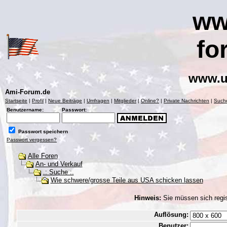
ww
fo
www.u
Ami-Forum.de
Startseite
|
Profil
|
Neue Beiträge
|
Umfragen
|
Mitglieder
|
Online?
|
Private Nachrichten
|
Such
Benutzername:
Passwort:
Passwort speichern
Passwort vergessen?
Alle Foren
An- und Verkauf
.: Suche :.
Wie schwere/grosse Teile aus USA schicken lassen
Hinweis:
Sie müssen sich regis
Auflösung:
Benutzer: