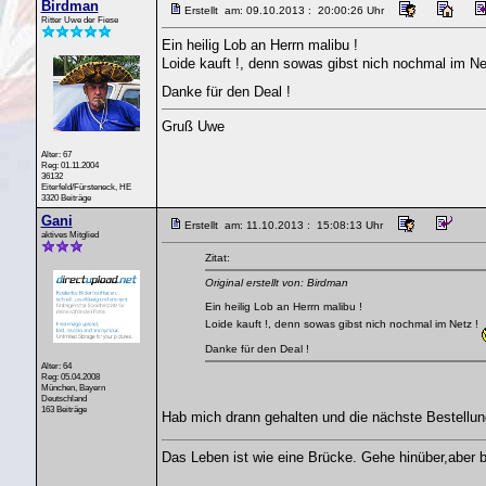
Birdman
Erstellt am: 09.10.2013 : 20:00:26 Uhr
Ritter Uwe der Fiese
Ein heilig Lob an Herrn malibu !
Loide kauft !, denn sowas gibst nich nochmal im Ne
Danke für den Deal !
Gruß Uwe
Alter: 67
Reg: 01.11.2004
36132
Eiterfeld/Fürsteneck, HE
3320 Beiträge
Gani
Erstellt am: 11.10.2013 : 15:08:13 Uhr
aktives Mitglied
Zitat:
Original erstellt von: Birdman
Ein heilig Lob an Herrn malibu !
Loide kauft !, denn sowas gibst nich nochmal im Netz !
Danke für den Deal !
Alter: 64
Reg: 05.04.2008
München, Bayern
Deutschland
163 Beiträge
Hab mich drann gehalten und die nächste Bestellu
Das Leben ist wie eine Brücke. Gehe hinüber,aber b