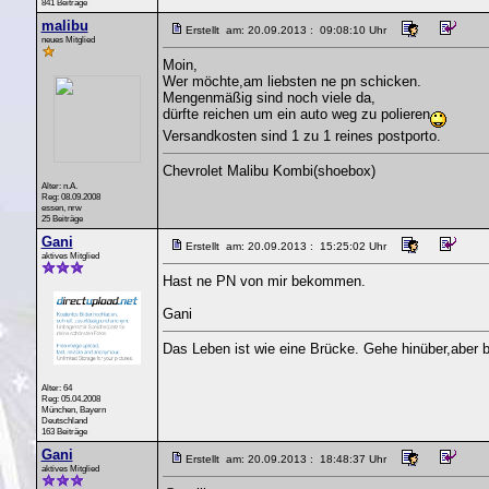
841 Beiträge
malibu
Erstellt am: 20.09.2013 : 09:08:10 Uhr
neues Mitglied
Moin,
Wer möchte,am liebsten ne pn schicken.
Mengenmäßig sind noch viele da,
dürfte reichen um ein auto weg zu polieren
Versandkosten sind 1 zu 1 reines postporto.
Chevrolet Malibu Kombi(shoebox)
Alter: n.A.
Reg: 08.09.2008
essen, nrw
25 Beiträge
Gani
Erstellt am: 20.09.2013 : 15:25:02 Uhr
aktives Mitglied
Hast ne PN von mir bekommen.
Gani
Das Leben ist wie eine Brücke. Gehe hinüber,aber b
Alter: 64
Reg: 05.04.2008
München, Bayern
Deutschland
163 Beiträge
Gani
Erstellt am: 20.09.2013 : 18:48:37 Uhr
aktives Mitglied