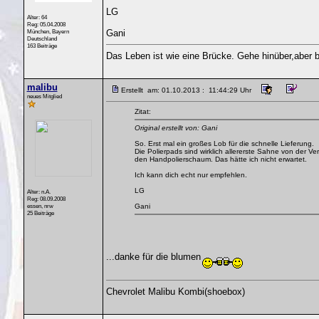
LG
Alter: 64
Reg: 05.04.2008
München, Bayern
Gani
Deutschland
163 Beiträge
Das Leben ist wie eine Brücke. Gehe hinüber,aber b
malibu
Erstellt am: 01.10.2013 : 11:44:29 Uhr
neues Mitglied
Zitat:
Original erstellt von: Gani
So. Erst mal ein großes Lob für die schnelle Lieferung.
Die Polierpads sind wirklich allererste Sahne von der 
den Handpolierschaum. Das hätte ich nicht erwartet.
Ich kann dich echt nur empfehlen.
LG
Alter: n.A.
Reg: 08.09.2008
essen, nrw
Gani
25 Beiträge
...danke für die blumen
Chevrolet Malibu Kombi(shoebox)