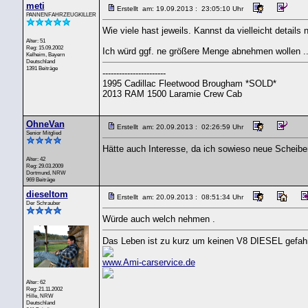
meti
Erstellt am: 19.09.2013 : 23:05:10 Uhr
PANNENFAHRZEUGKILLER
Wie viele hast jeweils. Kannst da vielleicht details
Alter: 51
Reg: 15.09.2002
Ich würd ggf. ne größere Menge abnehmen wollen ..
Kelheim, Bayern
Deutschland
1391 Beiträge
-----------------------
1995 Cadillac Fleetwood Brougham *SOLD*
2013 RAM 1500 Laramie Crew Cab
OhneVan
Erstellt am: 20.09.2013 : 02:26:59 Uhr
Senior Mitglied
Hätte auch Interesse, da ich sowieso neue Scheib
Alter: 42
Reg: 29.03.2009
Dortmund, NRW
969 Beiträge
dieseltom
Erstellt am: 20.09.2013 : 08:51:34 Uhr
Der Schrauber
Würde auch welch nehmen .
Das Leben ist zu kurz um keinen V8 DIESEL gefah
www.Ami-carservice.de
Alter: 62
Reg: 21.11.2002
Hille, NRW
Deutschland