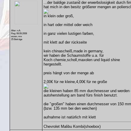
...der baldige zustand der erwerbslosigkeit durch f
hat mich in den besitz größerer mengen an poliersc
in klein oder groß,
in hart oder mittel oder weich
Alter: n.A.
in ganz vielen lustigen farben,
Reg: 08.09.2008
essen, nrw
25 Beiträge
mit klett auf der rückseite
kein chinascheiß,made in germany,
wir haben die Schaumstoffe u.a. für
Koch chemie,scholl,maxolen und liquid shine
hergestellt.
preis hängt von der menge ab
2,00€ für ne kleine,4,00€ für ne große
die kleinen haben 85 mm durchmesser und werden ei
autoherstellung am band fürs finish benutzt.
die "großen" haben einen durchmesser von 150 m
(bzw. 135 mm bei den weichen)
aufnahme ist natürlich mit klett
Chevrolet Malibu Kombi(shoebox)