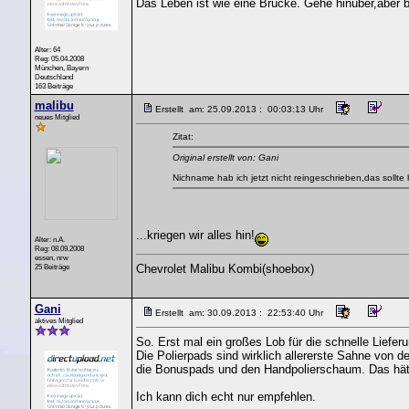
Das Leben ist wie eine Brücke. Gehe hinüber,aber b
Alter: 64
Reg: 05.04.2008
München, Bayern
Deutschland
163 Beiträge
malibu
Erstellt am: 25.09.2013 : 00:03:13 Uhr
neues Mitglied
Zitat:
Original erstellt von: Gani
Nichname hab ich jetzt nicht reingeschrieben,das sollte
...kriegen wir alles hin!
Alter: n.A.
Reg: 08.09.2008
essen, nrw
25 Beiträge
Chevrolet Malibu Kombi(shoebox)
Gani
Erstellt am: 30.09.2013 : 22:53:40 Uhr
aktives Mitglied
So. Erst mal ein großes Lob für die schnelle Lieferu
Die Polierpads sind wirklich allererste Sahne von 
die Bonuspads und den Handpolierschaum. Das hätte
Ich kann dich echt nur empfehlen.