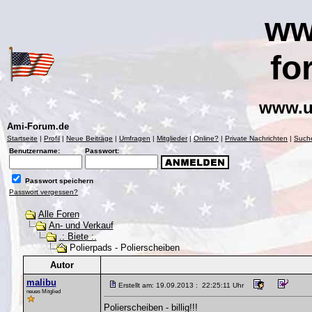
ww
fo
www.u
Ami-Forum.de
Startseite
|
Profil
|
Neue Beiträge
|
Umfragen
|
Mitglieder
|
Online?
|
Private Nachrichten
|
Such
Benutzername:
Passwort:
Passwort speichern
Passwort vergessen?
Alle Foren
An- und Verkauf
.: Biete :.
Polierpads - Polierscheiben
Autor
malibu
Erstellt am: 19.09.2013 : 22:25:11 Uhr
neues Mitglied
Polierscheiben - billig!!!