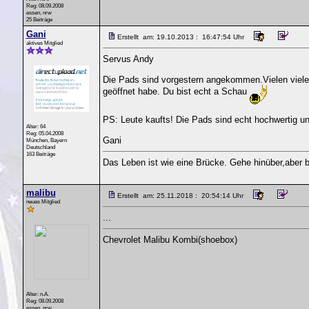
Reg: 08.09.2008
essen, nrw
25 Beiträge
Gani
Erstellt am: 19.10.2013 : 16:47:54 Uhr
aktives Mitglied
Servus Andy
Die Pads sind vorgestern angekommen.Vielen vielen 
geöffnet habe. Du bist echt a Schau
PS: Leute kaufts! Die Pads sind echt hochwertig un
Alter: 64
Reg: 05.04.2008
Gani
München, Bayern
Deutschland
163 Beiträge
Das Leben ist wie eine Brücke. Gehe hinüber,aber b
malibu
Erstellt am: 25.11.2018 : 20:54:14 Uhr
neues Mitglied
...
Chevrolet Malibu Kombi(shoebox)
Alter: n.A.
Reg: 08.09.2008
essen, nrw