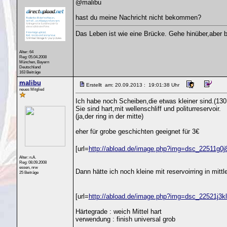
@malibu
hast du meine Nachricht nicht bekommen?
Das Leben ist wie eine Brücke. Gehe hinüber,aber b
Alter: 64
Reg: 05.04.2008
München, Bayern
Deutschland
163 Beiträge
malibu
Erstellt am: 20.09.2013 : 19:01:38 Uhr
neues Mitglied
Ich habe noch Scheiben,die etwas kleiner sind.(13
Sie sind hart,mit wellenschliff und politurreservoir.
(ja,der ring in der mitte)
eher für grobe geschichten geeignet für 3€
[url=
http://abload.de/image.php?img=dsc_22511g0j8
Alter: n.A.
Reg: 08.09.2008
essen, nrw
Dann hätte ich noch kleine mit reservoirring in mittle
25 Beiträge
[url=
http://abload.de/image.php?img=dsc_22521j3klr
Härtegrade : weich Mittel hart
verwendung : finish universal grob