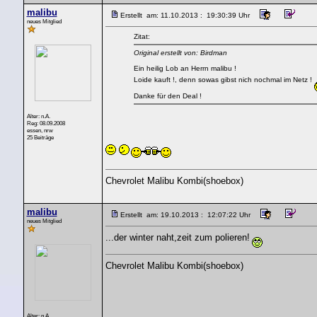
malibu
Erstellt am: 11.10.2013 : 19:30:39 Uhr
neues Mitglied
Zitat:
Original erstellt von: Birdman
Ein heilig Lob an Herrn malibu !
Loide kauft !, denn sowas gibst nich nochmal im Netz !
Danke für den Deal !
Alter: n.A.
Reg: 08.09.2008
essen, nrw
25 Beiträge
Chevrolet Malibu Kombi(shoebox)
malibu
Erstellt am: 19.10.2013 : 12:07:22 Uhr
neues Mitglied
...der winter naht,zeit zum polieren!
Chevrolet Malibu Kombi(shoebox)
Alter: n.A.