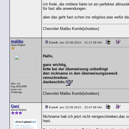
ich finde ,die mittlere härte ist ein perfekter allround
für fast alle anwendungen.
aber das geht fast schon ins religiöse,was wofür da
Chevrolet Malibu Kombi(shoebox)
malibu
Erstellt am: 22.09.2013 : 21:17:28 Uhr
neues Mitglied
Hallo,
ganz wichtig,
bitte bei der überweisung unbedingt
den nickname in den überweisungszweck
reinschreiben.
dankeschön.
Alter: n.A.
Reg: 08.09.2008
essen, nrw
25 Beiträge
Chevrolet Malibu Kombi(shoebox)
Gani
Erstellt am: 22.09.2013 : 22:47:49 Uhr
aktives Mitglied
Nichname hab ich jetzt nicht reingeschrieben,das s
hast.