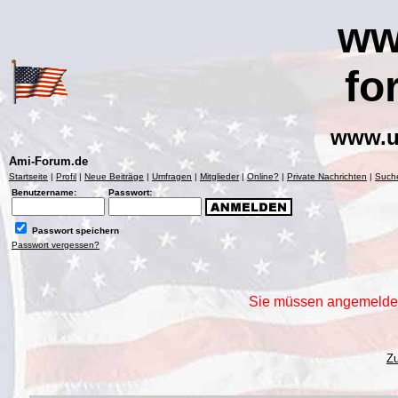
ww
fo
www.u
Ami-Forum.de
Startseite
|
Profil
|
Neue Beiträge
|
Umfragen
|
Mitglieder
|
Online?
|
Private Nachrichten
|
Such
Benutzername:
Passwort:
Passwort speichern
Passwort vergessen?
Sie müssen angemeldet 
Z