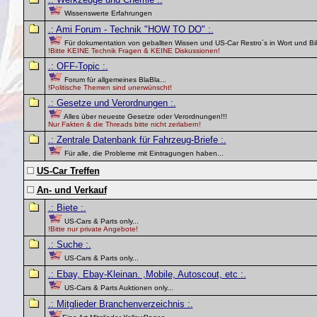
Wissenswerte Erfahrungen
.: Ami Forum - Technik "HOW TO DO" :.
Für dokumentation von geballten Wissen und US-Car Restro´s in Wort und Bil
!Bitte KEINE Technik Fragen & KEINE Diskussionen!
.: OFF-Topic :.
Forum für allgemeines BlaBla...
!Politische Themen sind unerwünscht!
.: Gesetze und Verordnungen :.
Alles über neueste Gesetze oder Verordnungen!!!
Nur Fakten & die Threads bitte nicht zerlabern!
.: Zentrale Datenbank für Fahrzeug-Briefe :.
Für alle, die Probleme mit Eintragungen haben...
US-Car Treffen
An- und Verkauf
.: Biete :.
US-Cars & Parts only...
!Bitte nur private Angebote!
.: Suche :.
US-Cars & Parts only...
.: Ebay, Ebay-Kleinan. ,Mobile, Autoscout, etc :.
US-Cars & Parts Auktionen only...
.: Mitglieder Branchenverzeichnis :.