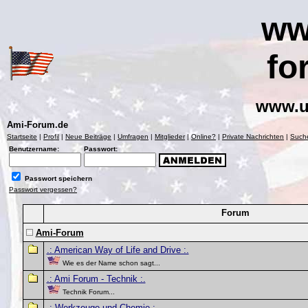
ww
fo
www.u
Ami-Forum.de
Startseite
|
Profil
|
Neue Beiträge
|
Umfragen
|
Mitglieder
|
Online?
|
Private Nachrichten
|
Such
Benutzername:
Passwort:
Passwort speichern
Passwort vergessen?
Forum
Ami-Forum
.: American Way of Life and Drive :.
Wie es der Name schon sagt...
.: Ami Forum - Technik :.
Technik Forum...
.: Werkzeuge und Chemie :.