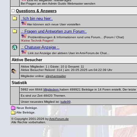
Eine Art Mitglieder YellowPages
Bei Fragen an den Admin Guido Webmaster wenden
Questions & Answers
.:Ich bin neu hier:.
Hier können sich neue User vorstellen
.: Fragen und Antworten zum Forum:.
Problemlösungen & Informationen rund ums Forum... (Forum / Chat)
!Keine Technik Fragen!
.: Chatuser-Anzeige :.
Link zur Anzeige der aktiven User im Ami-Forum.de Chat...
Aktive Besucher
Aktive Mitglieder: 1 | Gäste: 10 || Gesamt: 11
Aktive Besucher Rekord: 314 | am: 20.05.2025 um 04:22:39 Uhr
Mitglieder online:
elephantraider
Statistik
5992 von 6644
Mitgliedern
haben 499921 Beiträge in 14 Foren erstellt. Der letzt
Es sind zur Zeit 48420 Themen.
Unser neuestes Mitglied ist:
kalle99
.
Neue Beiträge.
Alte Beiträge.
© Copyright 2001-2026 by
Ami-Forum.de
Alle Rechte vorbehalten.